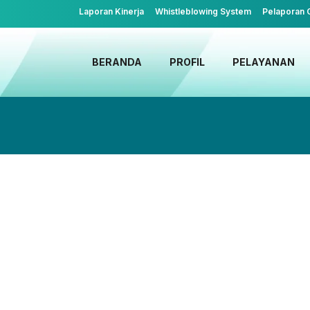
Laporan Kinerja
Whistleblowing System
Pelaporan G
BERANDA
PROFIL
PELAYANAN
Alur Pelayanan Pasien Lama