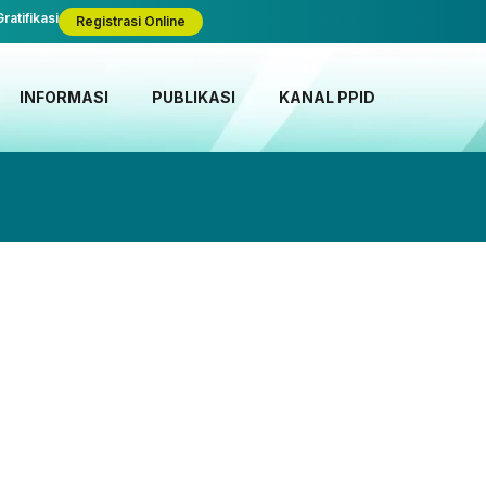
ratifikasi
Registrasi Online
INFORMASI
PUBLIKASI
KANAL PPID
Tata Cara Pendaftaran Online Rawat
Jalan