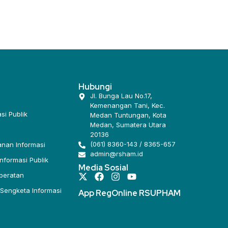
Selengkapnya
Hubungi
Jl. Bunga Lau No.17,
Kemenangan Tani, Kec.
si Publik
Medan Tuntungan, Kota
Medan, Sumatera Utara
20136
(061) 8360-143 / 8365-657
anan Informasi
admin@rsham.id
nformasi Publik
Media Sosial
beratan
Sengketa Informasi
App RegOnline RSUPHAM