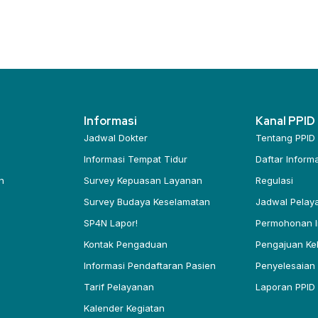
Selengkapnya
Informasi
Kanal PPID
Jadwal Dokter
Tentang PPID
Informasi Tempat Tidur
Daftar Informa
n
Survey Kepuasan Layanan
Regulasi
Survey Budaya Keselamatan
Jadwal Pelay
SP4N Lapor!
Permohonan I
Kontak Pengaduan
Pengajuan Ke
Informasi Pendaftaran Pasien
Penyelesaian 
Tarif Pelayanan
Laporan PPID
Kalender Kegiatan